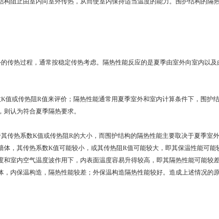
结构阻止由室内向室外传热，从而使室内保持适当温度的能力。围护结构的隔
传热过程，通常按稳定传热考虑。隔热性能反应的是夏季由室外向室内以及由
值或传热阻R值来评价；隔热性能通常用夏季室外和室内计算条件下，围护结
，则认为符合夏季隔热要求。
传热系数K值或传热阻R的大小，而围护结构的隔热性能主要取决于夏季室外
墙体，其传热系数K值可能较小，或其传热阻R值可能较大，即其保温性能可能
度和室内空气温度波作用下，内表面温度容易升得较高，即其隔热性能可能较
体，内保温构造，隔热性能较差；外保温构造隔热性能较好。造成上述情况的