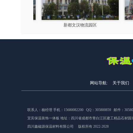
硅谷
新都文汉物流园区
网站导航:
关于我们
联系人：杨经理 手机：15680082200 QQ：305800859 邮件：305800
宜宾保温装饰一体板 地址：
四川省成都市青白江区建工精品石材园1
四川鑫磁源保温材料有限公司 版权所有 2022-2028