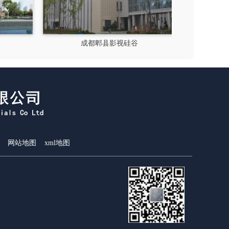
成都郫县影视硅谷
新都
网站地图
xml地图