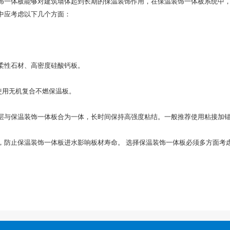
饰一体板能够对建筑墙体起到长期的保温装饰作用，在保温装饰一体板系统中
中应考虑以下几个方面：
柔性石材、高密度硅酸钙板。
使用无机复合不燃保温板。
层与保温装饰一体板合为一体，长时间保持高强度粘结。一般推荐使用粘接加
，防止保温装饰一体板进水影响板材寿命。 选择保温装饰一体板必须多方面考