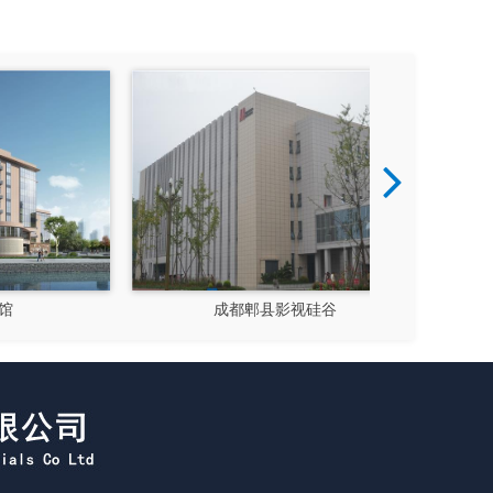
成都郫县影视硅谷
新都