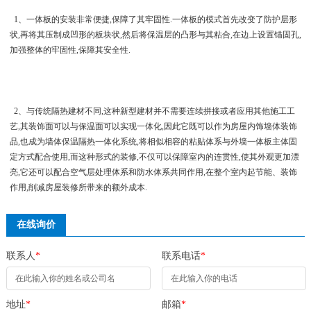
1、一体板的安装非常便捷,保障了其牢固性.一体板的模式首先改变了防护层形
状,再将其压制成凹形的板块状,然后将保温层的凸形与其粘合,在边上设置锚固孔,
加强整体的牢固性,保障其安全性.
2、与传统隔热建材不同,这种新型建材并不需要连续拼接或者应用其他施工工
艺,其装饰面可以与保温面可以实现一体化,因此它既可以作为房屋内饰墙体装饰
品,也成为墙体保温隔热一体化系统,将相似相容的粘贴体系与外墙一体板主体固
定方式配合使用,而这种形式的装修,不仅可以保障室内的连贯性,使其外观更加漂
亮,它还可以配合空气层处理体系和防水体系共同作用,在整个室内起节能、装饰
作用,削减房屋装修所带来的额外成本.
在线询价
联系人
*
联系电话
*
地址
*
邮箱
*